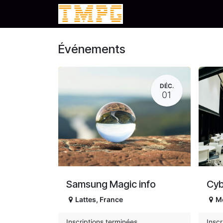
Se rendre au contenu
accueil
Événements
Événements
DÉC.
01
Samsung Magic info
Cyb
Lattes
,
France
Mo
Inscriptions terminées
Inscr