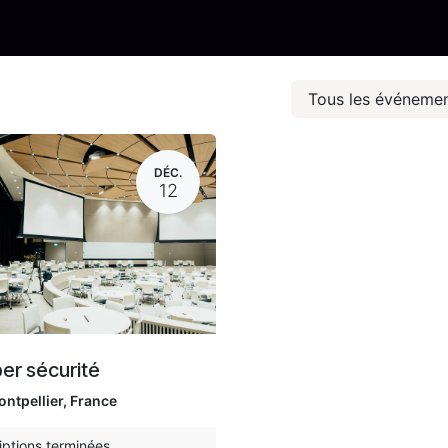
Prenez rendez-vous
Articles
Contact
Ouvrir ticket
Tous les événeme
DÉC.
12
er sécurité
ntpellier
,
France
iptions terminées