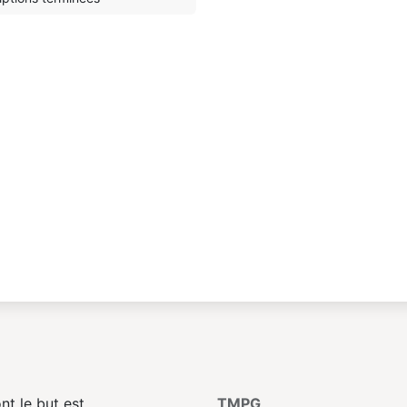
t le but est
TMPG