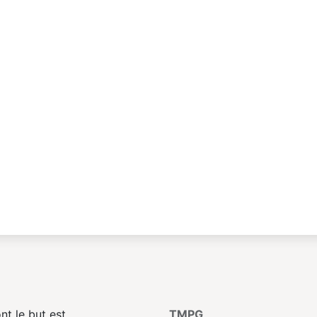
t le but est
TMPG