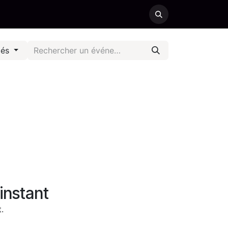
iés
instant
.