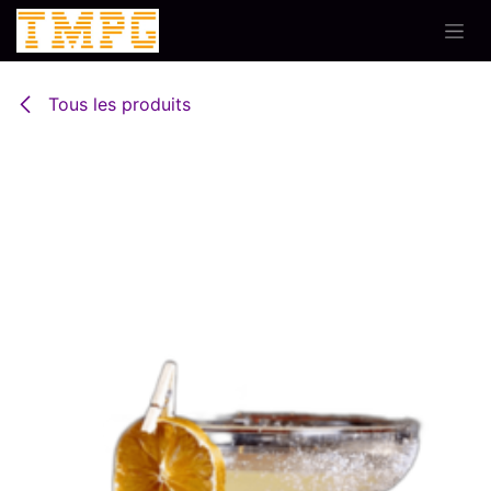
Se rendre au contenu
Tous les produits